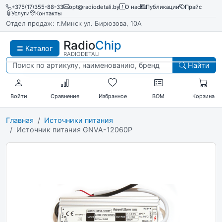
+375(17)355-88-33
opt@radiodetali.by
О нас
Публикации
Прайс
Услуги
Контакты
Отдел продаж: г.Минск ул. Бирюзова, 10А
Radio
Chip
Каталог
RADIODETALI
Найти
Войти
Сравнение
Избранное
BOM
Корзина
Главная
Источники питания
Источник питания GNVA-12060P