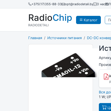
+375(17)355-88-33
opt@radiodetali.by
О нас
П
Radio
Chip
Каталог
RADIODETALI
Главная
Источники питания
DC-DC конве
Ис
Артик
Произ
p
Вся д
1 W; I
Це