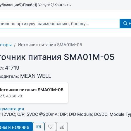
убликации
Прайс
Услуги
Контакты
Н
рторы
Источник питания SMA01M-05
точник питания SMA01M-05
41719
ул:
MEAN WELL
водитель:
Источник питания SMA01M-05
df, 48.68 kB
окументация
/P:12VDC; O/P: 5VDC @200mA; DIP; D/D Module; DC/DC; Module Ty
ны и наличие