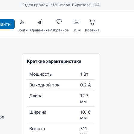
Отдел продаж: г.Минск ул. Бирюзова, 10А
айти
Войти
Сравнение
Избранное
BOM
Корзина
Краткие характеристики
Мощность
1 Вт
Выходной ток
0.2 А
Длина
12.7
мм
Ширина
10.16
pe
мм
Высота
7.11