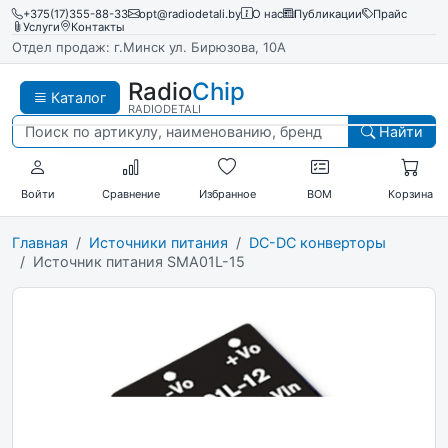
+375(17)355-88-33
opt@radiodetali.by
О нас
Публикации
Прайс
Услуги
Контакты
Отдел продаж: г.Минск ул. Бирюзова, 10А
Radio
Chip
Каталог
RADIODETALI
Найти
Войти
Сравнение
Избранное
BOM
Корзина
Главная
Источники питания
DC-DC конверторы
Источник питания SMA01L-15