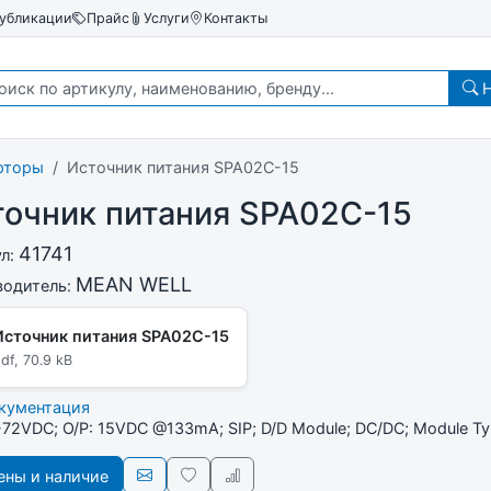
убликации
Прайс
Услуги
Контакты
Н
рторы
Источник питания SPA02C-15
точник питания SPA02C-15
41741
ул:
MEAN WELL
водитель:
Источник питания SPA02C-15
df, 70.9 kB
окументация
6-72VDC; O/P: 15VDC @133mA; SIP; D/D Module; DC/DC; Module T
ны и наличие