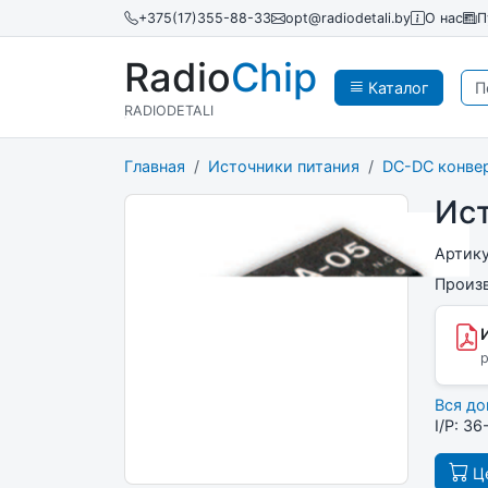
+375(17)355-88-33
opt@radiodetali.by
О нас
П
Radio
Chip
Каталог
RADIODETALI
Главная
Источники питания
DC-DC конве
Ис
Артик
Произ
p
Вся д
I/P: 3
Це