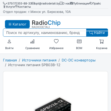
+375(17)355-88-33
opt@radiodetali.by
О нас
Публикации
Прайс
Услуги
Контакты
Отдел продаж: г.Минск ул. Бирюзова, 10А
Radio
Chip
Каталог
RADIODETALI
Найти
Войти
Сравнение
Избранное
BOM
Корзина
Главная
Источники питания
DC-DC конверторы
Источник питания SPB03B-12