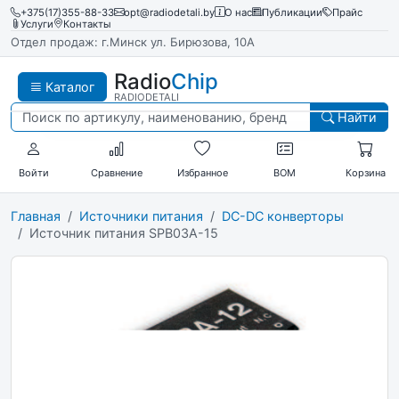
+375(17)355-88-33
opt@radiodetali.by
О нас
Публикации
Прайс
Услуги
Контакты
Отдел продаж: г.Минск ул. Бирюзова, 10А
Radio
Chip
Каталог
RADIODETALI
Найти
Войти
Сравнение
Избранное
BOM
Корзина
Главная
Источники питания
DC-DC конверторы
Источник питания SPB03A-15