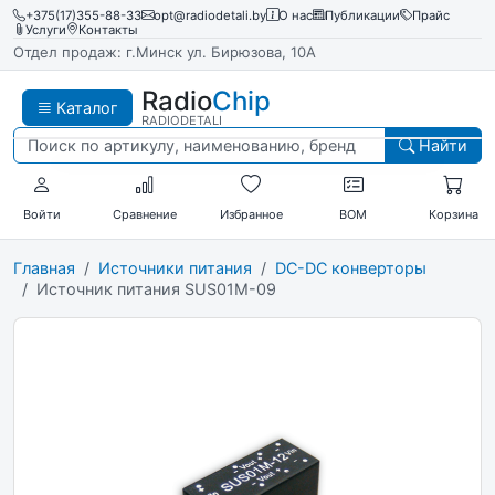
+375(17)355-88-33
opt@radiodetali.by
О нас
Публикации
Прайс
Услуги
Контакты
Отдел продаж: г.Минск ул. Бирюзова, 10А
Radio
Chip
Каталог
RADIODETALI
Найти
Войти
Сравнение
Избранное
BOM
Корзина
Главная
Источники питания
DC-DC конверторы
Источник питания SUS01M-09