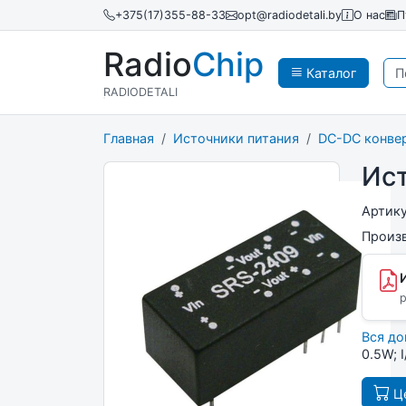
+375(17)355-88-33
opt@radiodetali.by
О нас
П
Radio
Chip
Каталог
RADIODETALI
Главная
Источники питания
DC-DC конве
Ист
Артик
Произ
p
Вся д
0.5W; 
Це