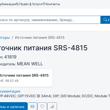
убликации
Прайс
Услуги
Контакты
Н
рторы
Источник питания SRS-4815
очник питания SRS-4815
41819
ул:
MEAN WELL
водитель:
Источник питания SRS-4815
df, 48.52 kB
окументация
I/P:48VDC; O/P:15VDC @ 34mA; DIP; D/D Module; DC/DC; Module 
ны и наличие