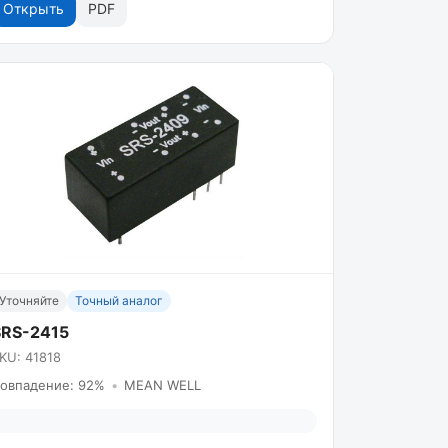
Открыть
PDF
Уточняйте
Точный аналог
SRS-2415
KU: 41818
овпадение: 92%
•
MEAN WELL