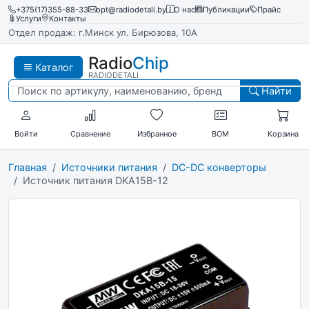
+375(17)355-88-33
opt@radiodetali.by
О нас
Публикации
Прайс
Услуги
Контакты
Отдел продаж: г.Минск ул. Бирюзова, 10А
Radio
Chip
Каталог
RADIODETALI
Найти
Войти
Сравнение
Избранное
BOM
Корзина
Главная
Источники питания
DC-DC конверторы
Источник питания DKA15B-12