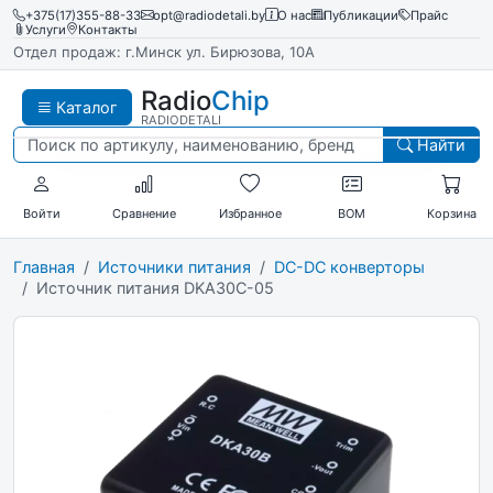
+375(17)355-88-33
opt@radiodetali.by
О нас
Публикации
Прайс
Услуги
Контакты
Отдел продаж: г.Минск ул. Бирюзова, 10А
Radio
Chip
Каталог
RADIODETALI
Найти
Войти
Сравнение
Избранное
BOM
Корзина
Главная
Источники питания
DC-DC конверторы
Источник питания DKA30C-05