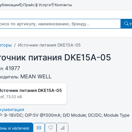
убликации
Прайс
Услуги
Контакты
Н
рторы
Источник питания DKE15A-05
точник питания DKE15A-05
41977
ул:
MEAN WELL
водитель:
Источник питания DKE15A-05
df, 73.02 kB
окументация
/P: 9-18VDC; O/P:5V @1500mA; D/D Module; DC/DC; Module Type
ны и наличие