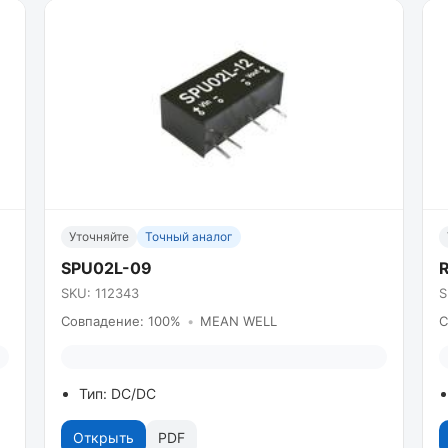
Уточняйте
Точный аналог
SPU02L-09
SKU: 112343
S
Совпадение: 100%
•
MEAN WELL
С
Тип: DC/DC
Открыть
PDF