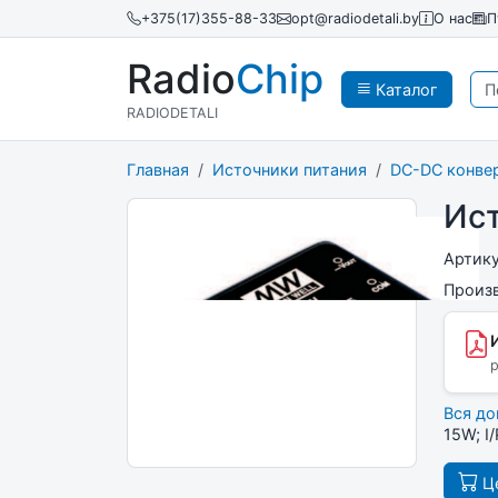
+375(17)355-88-33
opt@radiodetali.by
О нас
П
Radio
Chip
Каталог
RADIODETALI
Главная
Источники питания
DC-DC конве
Ис
Артик
Произ
p
Вся д
15W; I
Це