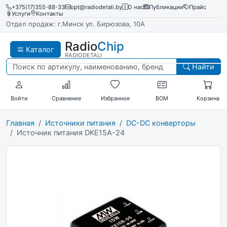
+375(17)355-88-33
opt@radiodetali.by
О нас
Публикации
Прайс
Услуги
Контакты
Отдел продаж: г.Минск ул. Бирюзова, 10А
Radio
Chip
Каталог
RADIODETALI
Найти
Войти
Сравнение
Избранное
BOM
Корзина
Главная
Источники питания
DC-DC конверторы
Источник питания DKE15A-24