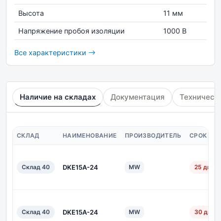
Высота
11 мм
Напряжение пробоя изоляции
1000 В
Все характеристики
Наличие на складах
Документация
Техническ
СКЛАД
НАИМЕНОВАНИЕ
ПРОИЗВОДИТЕЛЬ
СРОК ПО
Склад 40
DKE15A-24
MW
25 дн.
Склад 40
DKE15A-24
MW
30 дн.