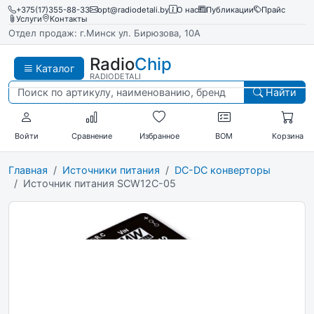
+375(17)355-88-33
opt@radiodetali.by
О нас
Публикации
Прайс
Услуги
Контакты
Отдел продаж: г.Минск ул. Бирюзова, 10А
Radio
Chip
Каталог
RADIODETALI
Найти
Войти
Сравнение
Избранное
BOM
Корзина
Главная
Источники питания
DC-DC конверторы
Источник питания SCW12C-05