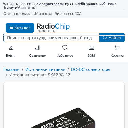
+375(17)355-88-33
opt@radiodetali.by
О нас
Публикации
Прайс
Услуги
Контакты
Отдел продаж: г.Минск ул. Бирюзова, 10А
Radio
Chip
Каталог
RADIODETALI
Найти
Войти
Сравнение
Избранное
BOM
Корзина
Главная
Источники питания
DC-DC конверторы
Источник питания SKA20C-12