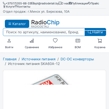
+375(17)355-88-33
opt@radiodetali.by
О нас
Публикации
Прайс
Услуги
Контакты
Отдел продаж: г.Минск ул. Бирюзова, 10А
Radio
Chip
Каталог
RADIODETALI
Найти
Войти
Сравнение
Избранное
BOM
Корзина
Главная
Источники питания
DC-DC конверторы
Источник питания SKA60A-12