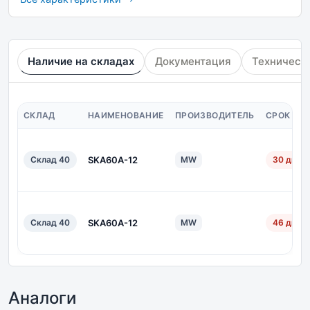
Наличие на складах
Документация
Техническ
СКЛАД
НАИМЕНОВАНИЕ
ПРОИЗВОДИТЕЛЬ
СРОК ПО
Склад 40
SKA60A-12
MW
30 дн.
Склад 40
SKA60A-12
MW
46 дн.
Аналоги