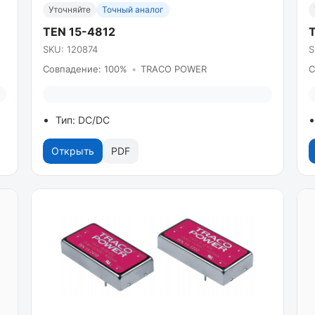
Уточняйте
Точный аналог
TEN 15-4812
T
SKU: 120874
S
Совпадение: 100%
•
TRACO POWER
С
Тип: DC/DC
Открыть
PDF