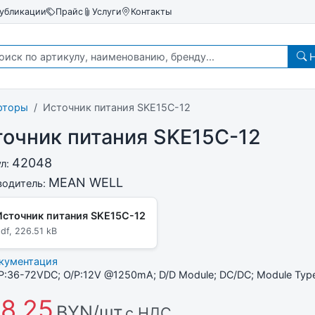
убликации
Прайс
Услуги
Контакты
Н
рторы
Источник питания SKE15C-12
очник питания SKE15C-12
42048
ул:
MEAN WELL
водитель:
Источник питания SKE15C-12
df, 226.51 kB
окументация
/P:36-72VDC; O/P:12V @1250mA; D/D Module; DC/DC; Module Typ
8,25
BYN/шт
с НДС