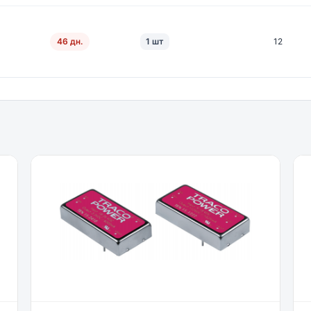
46 дн.
1 шт
12