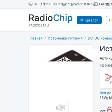
+375(17)355-88-33
opt@radiodetali.by
О нас
П
Radio
Chip
Каталог
RADIODETALI
Главная
Источники питания
DC-DC конве
Ист
Артик
Произ
p
Вся д
15W; I
6
от