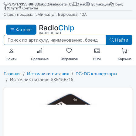
+375(17)355-88-33
opt@radiodetali.by
О нас
Публикации
Прайс
Услуги
Контакты
Отдел продаж: г.Минск ул. Бирюзова, 10А
Radio
Chip
Каталог
RADIODETALI
Найти
Войти
Сравнение
Избранное
BOM
Корзина
Главная
Источники питания
DC-DC конверторы
Источник питания SKE15B-15