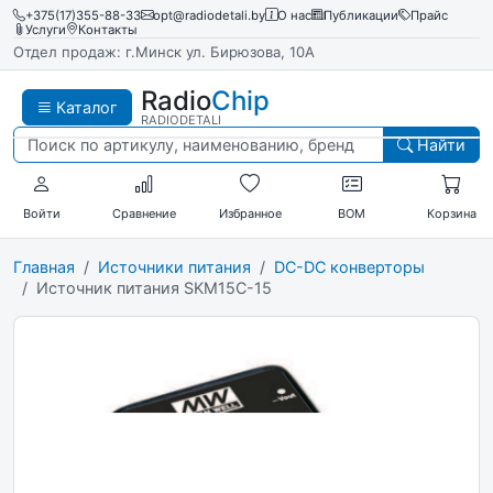
+375(17)355-88-33
opt@radiodetali.by
О нас
Публикации
Прайс
Услуги
Контакты
Отдел продаж: г.Минск ул. Бирюзова, 10А
Radio
Chip
Каталог
RADIODETALI
Найти
Войти
Сравнение
Избранное
BOM
Корзина
Главная
Источники питания
DC-DC конверторы
Источник питания SKM15C-15