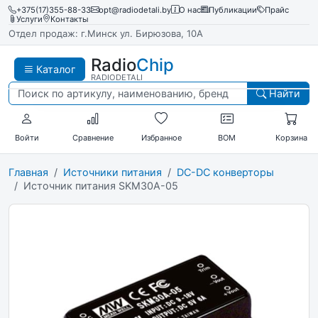
+375(17)355-88-33
opt@radiodetali.by
О нас
Публикации
Прайс
Услуги
Контакты
Отдел продаж: г.Минск ул. Бирюзова, 10А
Radio
Chip
Каталог
RADIODETALI
Найти
Войти
Сравнение
Избранное
BOM
Корзина
Главная
Источники питания
DC-DC конверторы
Источник питания SKM30A-05