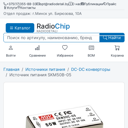
+375(17)355-88-33
opt@radiodetali.by
О нас
Публикации
Прайс
Услуги
Контакты
Отдел продаж: г.Минск ул. Бирюзова, 10А
Radio
Chip
Каталог
RADIODETALI
Найти
Войти
Сравнение
Избранное
BOM
Корзина
Главная
Источники питания
DC-DC конверторы
Источник питания SKM50B-05