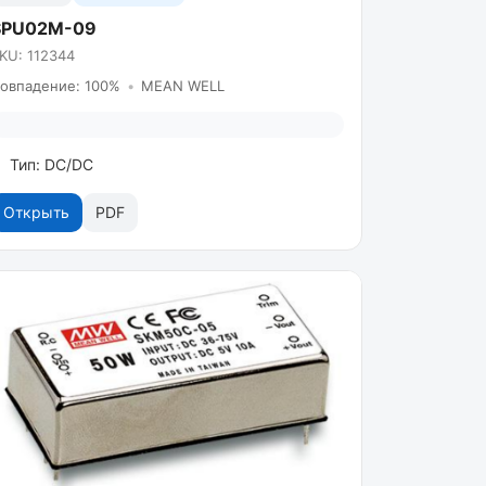
SPU02M-09
KU: 112344
овпадение: 100%
•
MEAN WELL
Тип: DC/DC
Открыть
PDF