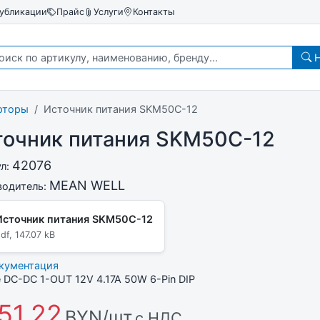
убликации
Прайс
Услуги
Контакты
Н
рторы
Источник питания SKM50C-12
точник питания SKM50C-12
42076
ул:
MEAN WELL
водитель:
Источник питания SKM50C-12
df, 147.07 kB
окументация
 DC-DC 1-OUT 12V 4.17A 50W 6-Pin DIP
51,22
BYN/шт
с НДС