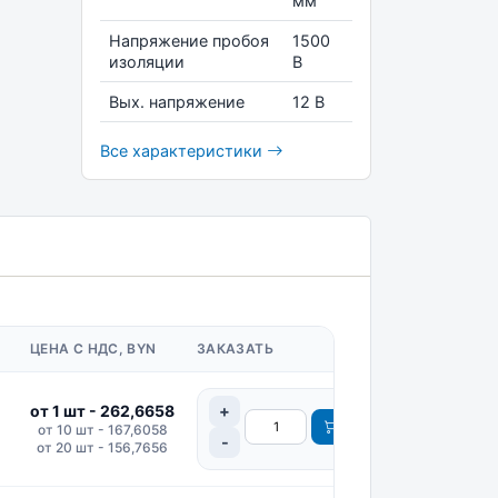
мм
Напряжение пробоя
1500
изоляции
В
Вых. напряжение
12 В
Все характеристики
ЦЕНА С НДС, BYN
ЗАКАЗАТЬ
от 1 шт - 262,6658
от 10 шт - 167,6058
от 20 шт - 156,7656