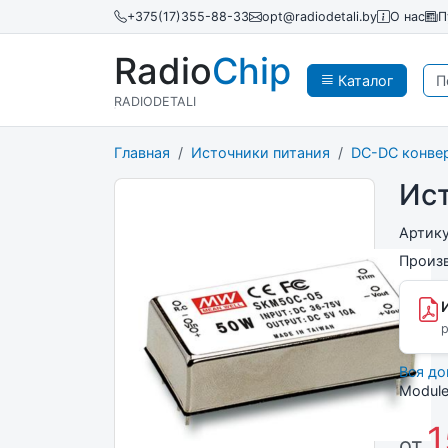
+375(17)355-88-33
opt@radiodetali.by
О нас
П
Radio
Chip
Каталог
RADIODETALI
Главная
Источники питания
DC-DC конве
Ис
Артик
Произ
p
Вся д
Module
1
от