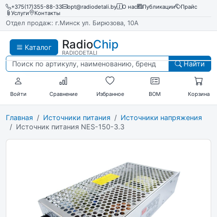
+375(17)355-88-33
opt@radiodetali.by
О нас
Публикации
Прайс
Услуги
Контакты
Отдел продаж: г.Минск ул. Бирюзова, 10А
Radio
Chip
Каталог
RADIODETALI
Найти
Войти
Сравнение
Избранное
BOM
Корзина
Главная
Источники питания
Источники напряжения
Источник питания NES-150-3.3