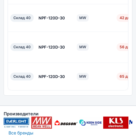
Склад 40
NPF-120D-30
MW
42 дн.
Склад 40
NPF-120D-30
MW
56 дн.
Склад 40
NPF-120D-30
MW
65 дн.
Производители
Все бренды