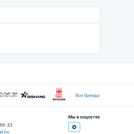
Все бренды
Мы в соцсетях
-88-33
li.by