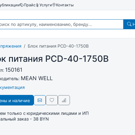
убликации
Прайс
Услуги
Контакты
Н
апряжения
Блок питания PCD-40-1750B
ок питания PCD-40-1750B
150161
ул:
MEAN WELL
водитель:
окументация
ны и наличие
ем только с юридическими лицами и ИП
льный заказ - 38 BYN