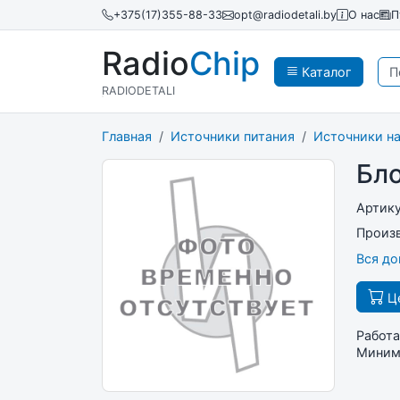
+375(17)355-88-33
opt@radiodetali.by
О нас
П
Radio
Chip
Каталог
RADIODETALI
Главная
Источники питания
Источники н
Бл
Артик
Произ
Вся д
Це
Работа
Минима