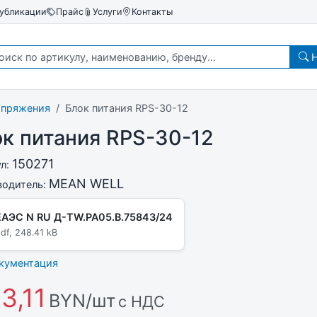
убликации
Прайс
Услуги
Контакты
Н
апряжения
Блок питания RPS-30-12
к питания RPS-30-12
150271
ул:
MEAN WELL
водитель:
ЕАЭС N RU Д-TW.РА05.В.75843/24
df, 248.41 kB
окументация
3,11
BYN/шт
с НДС