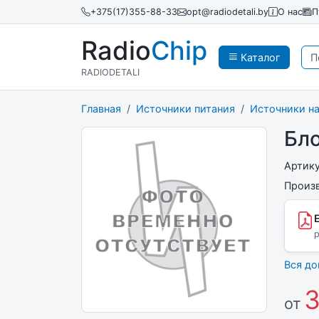
+375(17)355-88-33
opt@radiodetali.by
О нас
П
Radio
Chip
Каталог
RADIODETALI
Главная
Источники питания
Источники н
Бло
Артик
Произ
p
Вся д
3
от