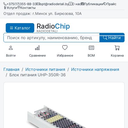
+375(17)355-88-33
opt@radiodetali.by
О нас
Публикации
Прайс
Услуги
Контакты
Отдел продаж: г.Минск ул. Бирюзова, 10А
Radio
Chip
Каталог
RADIODETALI
Найти
Войти
Сравнение
Избранное
BOM
Корзина
Главная
Источники питания
Источники напряжения
Блок питания UHP-350R-36