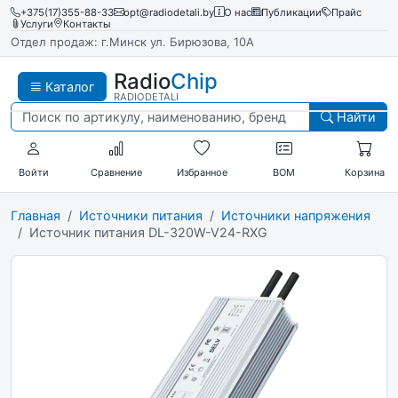
+375(17)355-88-33
opt@radiodetali.by
О нас
Публикации
Прайс
Услуги
Контакты
Отдел продаж: г.Минск ул. Бирюзова, 10А
Radio
Chip
Каталог
RADIODETALI
Найти
Войти
Сравнение
Избранное
BOM
Корзина
Главная
Источники питания
Источники напряжения
Источник питания DL-320W-V24-RXG