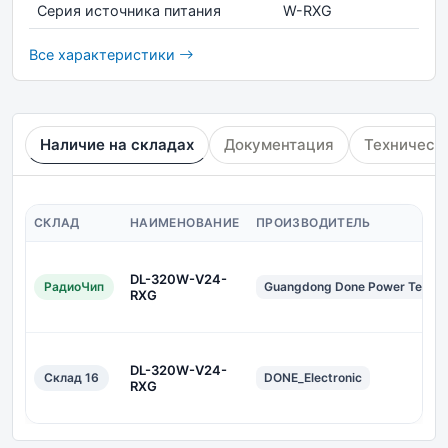
Серия источника питания
W-RXG
Все характеристики
Наличие на складах
Документация
Техническ
СКЛАД
НАИМЕНОВАНИЕ
ПРОИЗВОДИТЕЛЬ
DL-320W-V24-
РадиоЧип
Guangdong Done Power Techno
RXG
DL-320W-V24-
Склад 16
DONE_Electronic
RXG