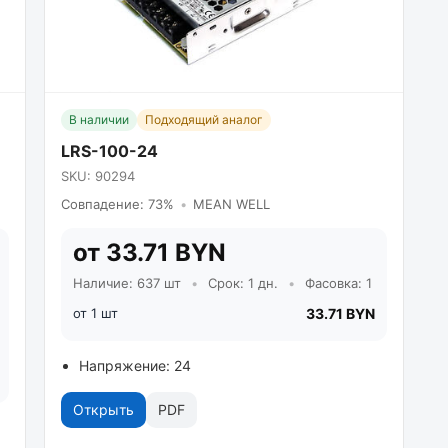
В наличии
Подходящий аналог
LRS-100-24
SKU: 90294
Совпадение: 73%
•
MEAN WELL
от 33.71 BYN
Наличие: 637 шт
•
Срок: 1 дн.
•
Фасовка: 1
от 1 шт
33.71 BYN
Напряжение: 24
Открыть
PDF