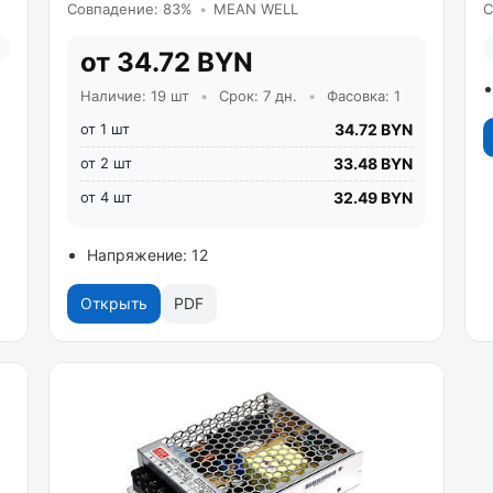
Совпадение: 83%
•
MEAN WELL
С
от 34.72 BYN
Наличие: 19 шт
•
Срок: 7 дн.
•
Фасовка: 1
от 1 шт
34.72 BYN
от 2 шт
33.48 BYN
от 4 шт
32.49 BYN
Напряжение: 12
Открыть
PDF