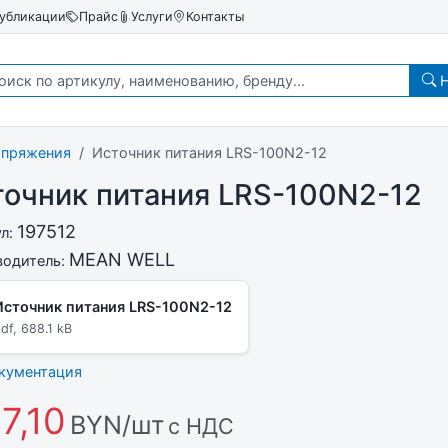
убликации
Прайс
Услуги
Контакты
Н
апряжения
Источник питания LRS-100N2-12
очник питания LRS-100N2-12
197512
ул:
MEAN WELL
водитель:
Источник питания LRS-100N2-12
df, 688.1 kB
окументация
7,10
BYN/шт
с НДС