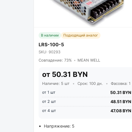
В наличии
Подходящий аналог
LRS-100-5
SKU: 90293
Совпадение: 73%
•
MEAN WELL
от 50.31 BYN
Наличие: 5 шт
•
Срок: 100 дн.
•
Фасовка: 1
от 1 шт
50.31 BYN
от 2 шт
48.51 BYN
от 4 шт
47.08 BYN
Напряжение: 5