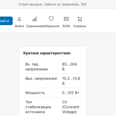
Отдел продаж: г.Минск ул. Бирюзова, 10А
айти
Войти
Сравнение
Избранное
BOM
Корзина
Краткие характеристики
Вх. пер.
85...264
напряжение
В
Вых. напряжение
10.2...13.8
В
Мощность
0...102 Вт
Тип
CV
стабилизации
(Constant
источника
Voltage)