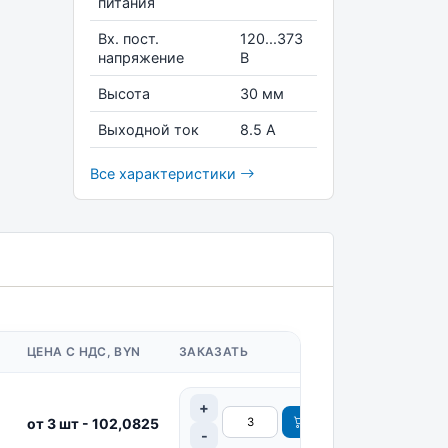
питания
Вх. пост.
120...373
напряжение
В
Высота
30 мм
Выходной ток
8.5 А
Все характеристики
ЦЕНА С НДС, BYN
ЗАКАЗАТЬ
от 3 шт - 102,0825