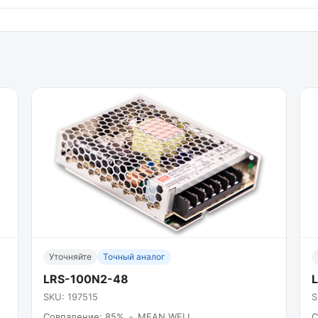
Уточняйте
Точный аналог
LRS-100N2-48
SKU: 197515
S
Совпадение: 85%
•
MEAN WELL
С