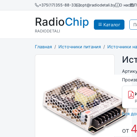
+375(17)355-88-33
opt@radiodetali.by
О нас
П
Radio
Chip
Каталог
RADIODETALI
Главная
Источники питания
Источники н
Ист
Артик
Произ
p
Вся д
4
от