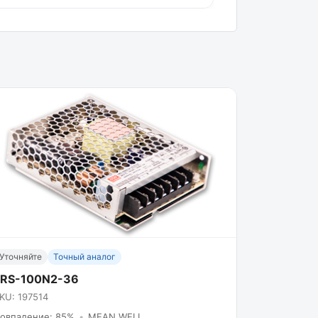
Уточняйте
Точный аналог
LRS-100N2-36
KU: 197514
овпадение: 85%
•
MEAN WELL