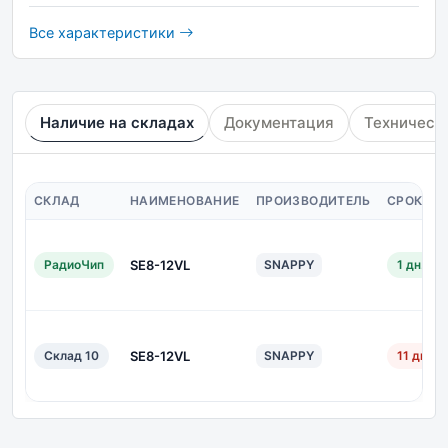
Все характеристики
Наличие на складах
Документация
Техническ
СКЛАД
НАИМЕНОВАНИЕ
ПРОИЗВОДИТЕЛЬ
СРОК ПО
РадиоЧип
SE8-12VL
SNAPPY
1 дн.
Склад 10
SE8-12VL
SNAPPY
11 дн.