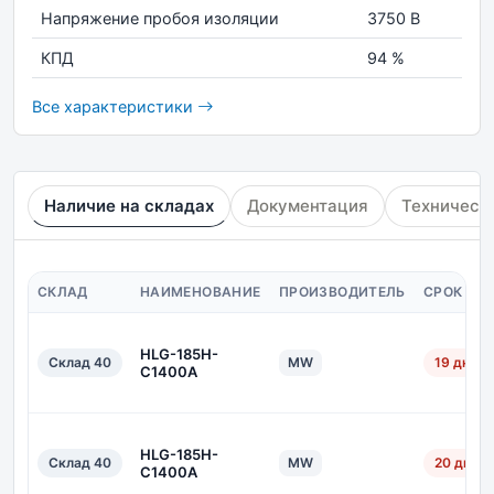
Напряжение пробоя изоляции
3750 В
КПД
94 %
Все характеристики
Наличие на складах
Документация
Техническ
СКЛАД
НАИМЕНОВАНИЕ
ПРОИЗВОДИТЕЛЬ
СРОК ПО
HLG-185H-
Склад 40
MW
19 дн.
C1400A
HLG-185H-
Склад 40
MW
20 дн.
C1400A