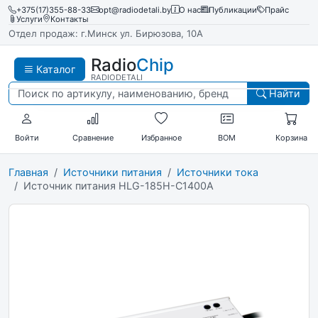
+375(17)355-88-33
opt@radiodetali.by
О нас
Публикации
Прайс
Услуги
Контакты
Отдел продаж: г.Минск ул. Бирюзова, 10А
Radio
Chip
Каталог
RADIODETALI
Найти
Войти
Сравнение
Избранное
BOM
Корзина
Главная
Источники питания
Источники тока
Источник питания HLG-185H-C1400A