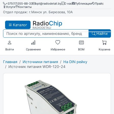
+375(17)355-88-33
opt@radiodetali.by
О нас
Публикации
Прайс
Услуги
Контакты
Отдел продаж: г.Минск ул. Бирюзова, 10А
Radio
Chip
Каталог
RADIODETALI
Найти
Войти
Сравнение
Избранное
BOM
Корзина
Главная
Источники питания
На DIN рейку
Источник питания WDR-120-24