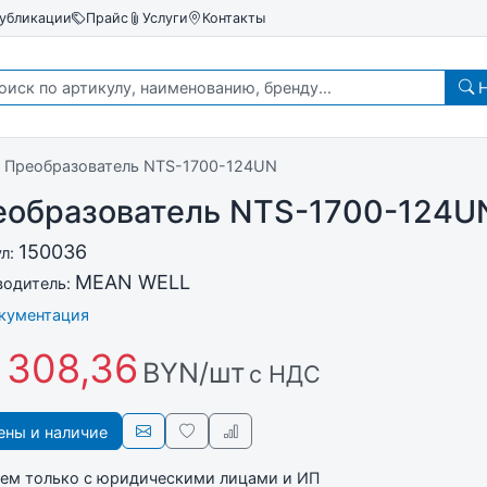
убликации
Прайс
Услуги
Контакты
Н
Преобразователь NTS-1700-124UN
еобразователь NTS-1700-124U
150036
ул:
MEAN WELL
водитель:
окументация
 308,36
BYN/шт
с НДС
ны и наличие
ем только с юридическими лицами и ИП