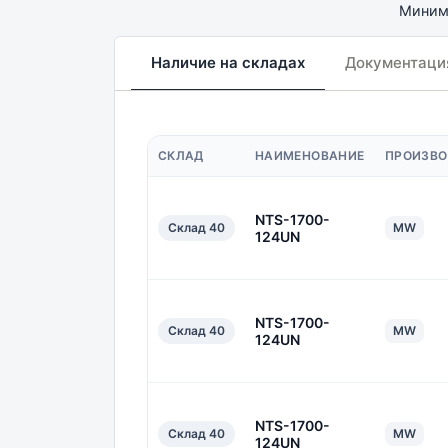
Минима
Наличие на складах
Документаци
СКЛАД
НАИМЕНОВАНИЕ
ПРОИЗВО
NTS-1700-
Склад 40
MW
124UN
NTS-1700-
Склад 40
MW
124UN
NTS-1700-
Склад 40
MW
124UN