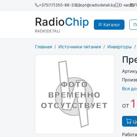
+375(17)355-88-33
opt@radiodetali.by
О нас
П
Radio
Chip
Каталог
RADIODETALI
Главная
Источники питания
Инверторы
Пр
Артик
Произ
Вся д
1
от
Це
Работа