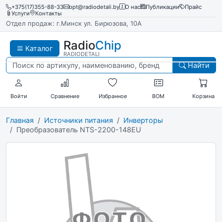
+375(17)355-88-33
opt@radiodetali.by
О нас
Публикации
Прайс
Услуги
Контакты
Отдел продаж: г.Минск ул. Бирюзова, 10А
Radio
Chip
Каталог
RADIODETALI
Найти
Войти
Сравнение
Избранное
BOM
Корзина
Главная
Источники питания
Инверторы
Преобразователь NTS-2200-148EU