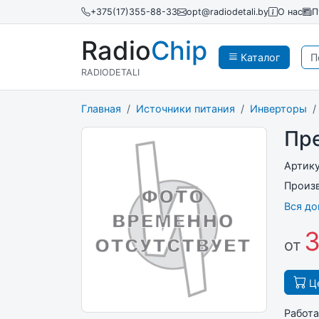
+375(17)355-88-33
opt@radiodetali.by
О нас
П
Radio
Chip
Каталог
RADIODETALI
Главная
Источники питания
Инверторы
Пр
Артик
Произ
Вся д
3
от
Це
Работа