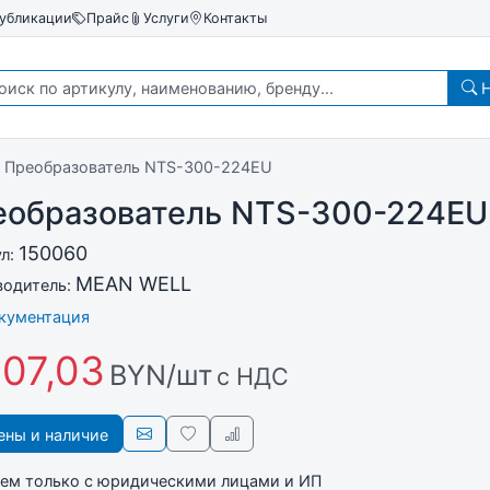
убликации
Прайс
Услуги
Контакты
Н
Преобразователь NTS-300-224EU
еобразователь NTS-300-224EU
150060
ул:
MEAN WELL
водитель:
окументация
07,03
BYN/шт
с НДС
ны и наличие
ем только с юридическими лицами и ИП