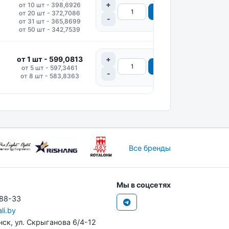
от 10 шт - 398,6926
от 20 шт - 372,7086
от 31 шт - 365,8699
от 50 шт - 342,7539
от 1 шт - 599,0813
от 5 шт - 597,3461
от 8 шт - 583,8363
Все бренды
Мы в соцсетях
-88-33
li.by
нск, ул. Скрыганова 6/4-12