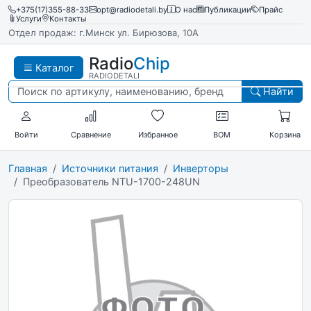
+375(17)355-88-33
opt@radiodetali.by
О нас
Публикации
Прайс
Услуги
Контакты
Отдел продаж: г.Минск ул. Бирюзова, 10А
Radio
Chip
Каталог
RADIODETALI
Найти
Войти
Сравнение
Избранное
BOM
Корзина
Главная
Источники питания
Инверторы
Преобразователь NTU-1700-248UN