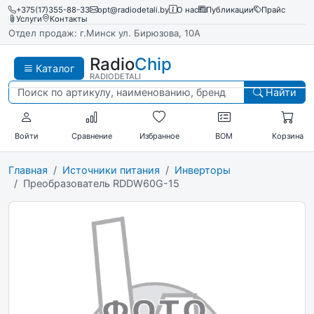
+375(17)355-88-33
opt@radiodetali.by
О нас
Публикации
Прайс
Услуги
Контакты
Отдел продаж: г.Минск ул. Бирюзова, 10А
Radio
Chip
Каталог
RADIODETALI
Найти
Войти
Сравнение
Избранное
BOM
Корзина
Главная
Источники питания
Инверторы
Преобразователь RDDW60G-15