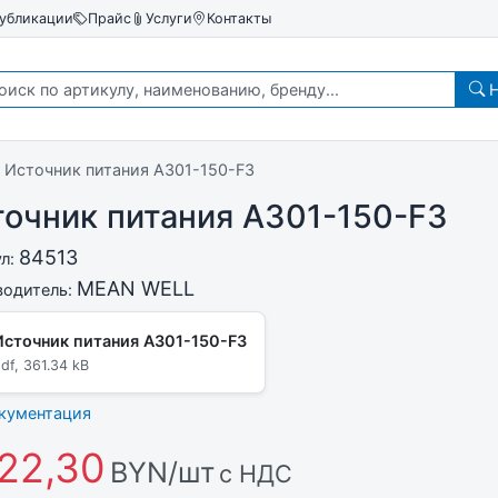
убликации
Прайс
Услуги
Контакты
Н
Источник питания A301-150-F3
очник питания A301-150-F3
84513
ул:
MEAN WELL
водитель:
Источник питания A301-150-F3
df, 361.34 kB
окументация
22,30
BYN/шт
с НДС