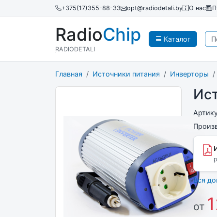
+375(17)355-88-33
opt@radiodetali.by
О нас
П
Radio
Chip
Каталог
RADIODETALI
Главная
Источники питания
Инверторы
Ист
Артик
Произ
p
Вся д
1
от