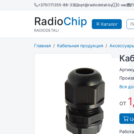
+375(17)355-88-33
opt@radiodetali.by
О нас
П
Radio
Chip
Каталог
RADIODETALI
Главная
Кабельная продукция
Аксессуары
Ка
Артик
Произ
Вся д
1
от
Це
Работа