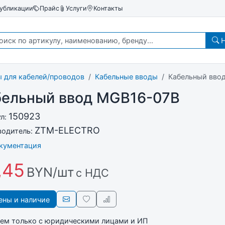
убликации
Прайс
Услуги
Контакты
Н
 для кабелей/проводов
Кабельные вводы
Кабельный вво
бельный ввод MGB16-07B
150923
ул:
ZTM-ELECTRO
водитель:
окументация
,45
BYN/шт
с НДС
ны и наличие
ем только с юридическими лицами и ИП