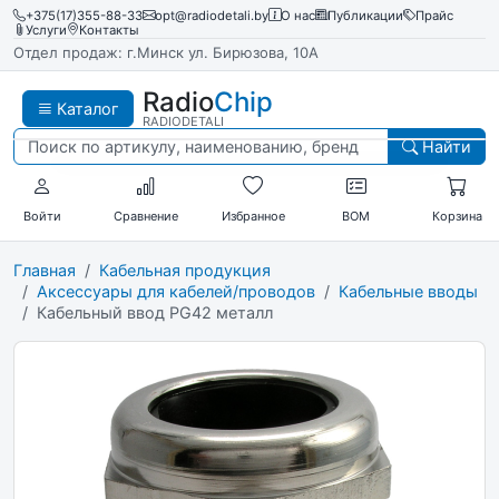
+375(17)355-88-33
opt@radiodetali.by
О нас
Публикации
Прайс
Услуги
Контакты
Отдел продаж: г.Минск ул. Бирюзова, 10А
Radio
Chip
Каталог
RADIODETALI
Найти
Войти
Сравнение
Избранное
BOM
Корзина
Главная
Кабельная продукция
Аксессуары для кабелей/проводов
Кабельные вводы
Кабельный ввод PG42 металл