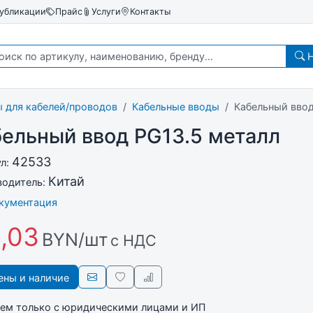
убликации
Прайс
Услуги
Контакты
Н
 для кабелей/проводов
Кабельные вводы
Кабельный ввод
ельный ввод PG13.5 металл
42533
ул:
Китай
водитель:
окументация
,03
BYN/шт
с НДС
ны и наличие
ем только с юридическими лицами и ИП