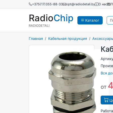
+375(17)355-88-33
opt@radiodetali.by
О нас
П
Radio
Chip
Каталог
RADIODETALI
Главная
Кабельная продукция
Аксессуары
Каб
Артик
Произ
Вся д
4
от
Це
Работа