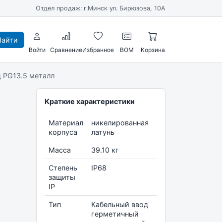
Отдел продаж: г.Минск ул. Бирюзова, 10А
айти
Войти
Сравнение
Избранное
BOM
Корзина
 PG13.5 металл
Краткие характеристики
Материал
никелированная
корпуса
латунь
Масса
39.10 кг
Степень
IP68
защиты
IP
Тип
Кабельный ввод
герметичный