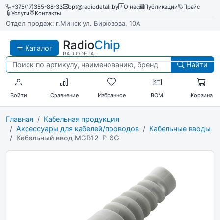
+375(17)355-88-33
opt@radiodetali.by
О нас
Публикации
Прайс
Услуги
Контакты
Отдел продаж: г.Минск ул. Бирюзова, 10А
Radio
Chip
Каталог
RADIODETALI
Найти
Войти
Сравнение
Избранное
BOM
Корзина
Главная
Кабельная продукция
Аксессуары для кабелей/проводов
Кабельные вводы
Кабельный ввод MGB12-P-6G