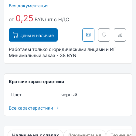
Вся документация
0,25
от
BYN/шт
с НДС
Цены и наличие
Работаем только с юридическими лицами и ИП
Минимальный заказ - 38 BYN
Краткие характеристики
Цвет
черный
Все характеристики
Наличие на складах
Документация
Техническ