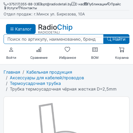
+375(17)355-88-33
opt@radiodetali.by
О нас
Публикации
Прайс
Услуги
Контакты
Отдел продаж: г.Минск ул. Бирюзова, 10А
Radio
Chip
Каталог
RADIODETALI
Найти
Войти
Сравнение
Избранное
BOM
Корзина
Главная
Кабельная продукция
Аксессуары для кабелей/проводов
Термоусадочная трубка
Трубка термоусадочная чёрная жесткая D=2,5mm