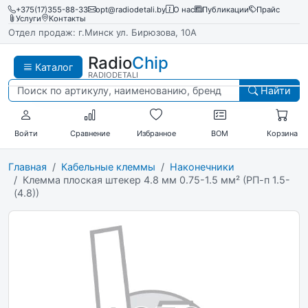
+375(17)355-88-33
opt@radiodetali.by
О нас
Публикации
Прайс
Услуги
Контакты
Отдел продаж: г.Минск ул. Бирюзова, 10А
Radio
Chip
Каталог
RADIODETALI
Найти
Войти
Сравнение
Избранное
BOM
Корзина
Главная
Кабельные клеммы
Наконечники
Клемма плоская штекер 4.8 мм 0.75-1.5 мм² (РП-п 1.5-
(4.8))