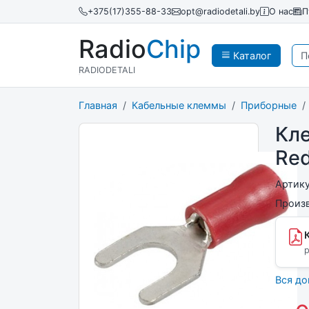
+375(17)355-88-33
opt@radiodetali.by
О нас
П
Radio
Chip
Каталог
RADIODETALI
Главная
Кабельные клеммы
Приборные
Кле
Re
Артик
Произ
p
Вся д