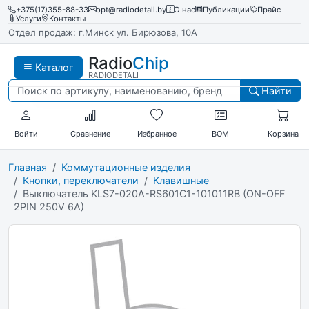
+375(17)355-88-33
opt@radiodetali.by
О нас
Публикации
Прайс
Услуги
Контакты
Отдел продаж: г.Минск ул. Бирюзова, 10А
Radio
Chip
Каталог
RADIODETALI
Найти
Войти
Сравнение
Избранное
BOM
Корзина
Главная
Коммутационные изделия
Кнопки, переключатели
Клавишные
Выключатель KLS7-020A-RS601C1-101011RB (ON-OFF
2PIN 250V 6A)