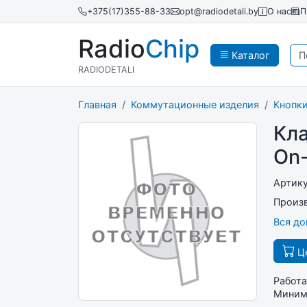
+375(17)355-88-33
opt@radiodetali.by
О нас
П
Radio
Chip
Каталог
RADIODETALI
Главная
Коммутационные изделия
Кнопки
Кл
On-
Артик
Произ
Вся д
Це
Работа
Минима