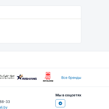
Все бренды
Мы в соцсетях
-88-33
li.by