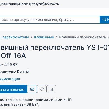
убликации
Прайс
Услуги
Контакты
Н
, переключатели
Клавишные
Клавишный переключатель Y
авишный переключатель YST-0
Off 16A
42587
ул:
Китай
водитель:
окументация
ны и наличие
ем только с юридическими лицами и ИП
льный заказ - 38 BYN