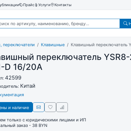
убликации
Прайс
Услуги
Контакты
Н
, переключатели
Клавишные
Клавишный переключатель Y
авишный переключатель YSR8-
-D 16/20A
42599
ул:
Китай
водитель:
окументация
ны и наличие
ем только с юридическими лицами и ИП
льный заказ - 38 BYN