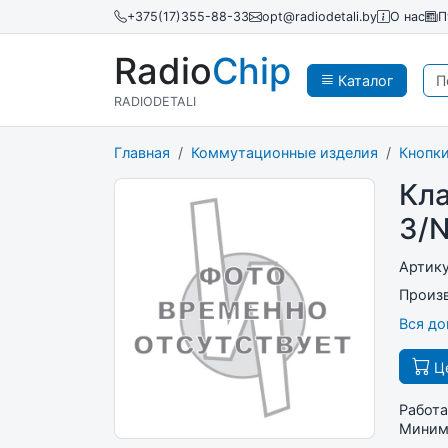
+375(17)355-88-33
opt@radiodetali.by
О нас
П
Radio
Chip
Каталог
RADIODETALI
Главная
Коммутационные изделия
Кнопки
Кл
3/N
Артик
Произ
Вся д
Це
Работа
Минима