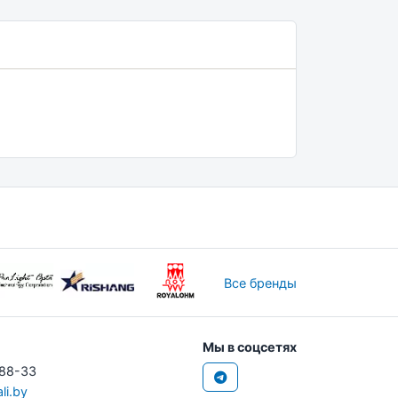
Все бренды
Мы в соцсетях
-88-33
li.by