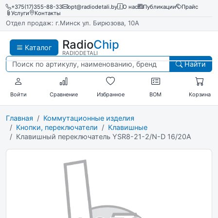
+375(17)355-88-33
opt@radiodetali.by
О нас
Публикации
Прайс
Услуги
Контакты
Отдел продаж: г.Минск ул. Бирюзова, 10А
Radio
Chip
Каталог
RADIODETALI
Найти
Войти
Сравнение
Избранное
BOM
Корзина
Главная
Коммутационные изделия
Кнопки, переключатели
Клавишные
Клавишный переключатель YSR8-21-2/N-D 16/20A