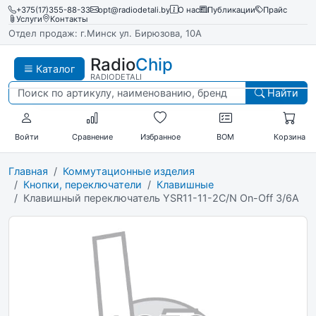
+375(17)355-88-33
opt@radiodetali.by
О нас
Публикации
Прайс
Услуги
Контакты
Отдел продаж: г.Минск ул. Бирюзова, 10А
Radio
Chip
Каталог
RADIODETALI
Найти
Войти
Сравнение
Избранное
BOM
Корзина
Главная
Коммутационные изделия
Кнопки, переключатели
Клавишные
Клавишный переключатель YSR11-11-2C/N On-Off 3/6A